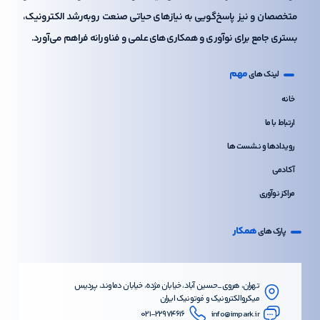
متخصصان و نیز پاسخ‌گویی به نیازهای حیاتی صنعت رو‌به‌رشد الکترونیک،
بستری جامع برای نوآوری و همکاری‌های علمی و فناورانه فراهم می‌آورد.
مهم
لینک های
خانه
ارتباط با ما
رویدادها و نشست ها
آکادمی
مراکز نوآوری
همکار
پارک های
تهران، هروی_حسین آباد، خیابان مژده، خیابان دماوند، پردیس
میکروالکترونیک و فوتونیک ایران
۰۲۱-۲۲۹۷۴۶۱۶
info@impark.ir