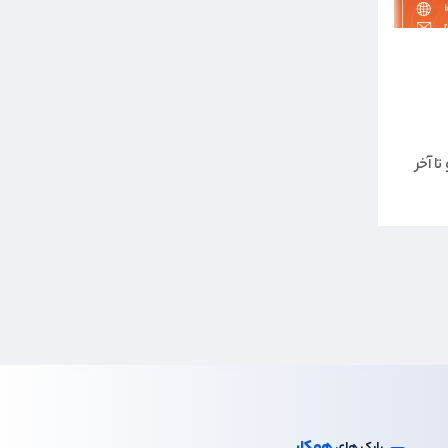
ا آخر
همکار