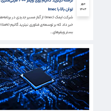
تراشه نیترید گالیم روی ویفر ۳۰۰ 
مهر
توان بالا با Imec
۱۴۰۴
شرکت ایمک (Imec) از آغاز مسیر جدیدی در برنام
خبر داد که بر توس
بستر ویفرهای...