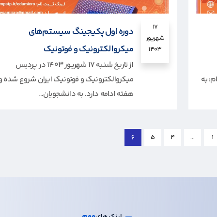
۱۷
دوره اول پکیجینگ سیستم‌های
شهریور
میکروالکترونیک و فوتونیک
۱۴۰۳
از تاریخ شنبه 17 شهریور 1403 در پردیس
م: به
میکروالکترونیک و فوتونیک ایران شروع شده و ت
هفته ادامه دارد. به دانشجویان...
6
5
4
…
1
مهم