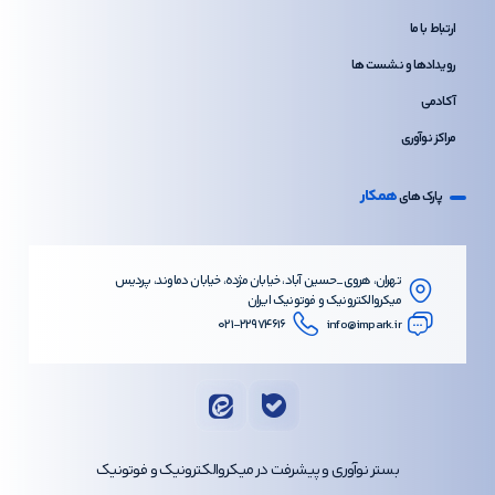
ارتباط با ما
رویدادها و نشست ها
آکادمی
مراکز نوآوری
همکار
پارک های
تهران، هروی_حسین آباد، خیابان مژده، خیابان دماوند، پردیس
میکروالکترونیک و فوتونیک ایران
۰۲۱-۲۲۹۷۴۶۱۶
info@impark.ir
بستر نوآوری و پیشرفت در میکروالکترونیک و فوتونیک