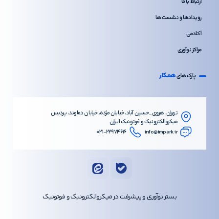
ارتباط با ما
رویدادها و نشست ها
آکادمی
مراکز نوآوری
همکار
پارک های
تهران، هروی_حسین آباد، خیابان مژده، خیابان دماوند، پردیس
میکروالکترونیک و فوتونیک ایران
۰۲۱-۲۲۹۷۴۶۱۶
info@impark.ir
بستر نوآوری و پیشرفت در میکروالکترونیک و فوتونیک