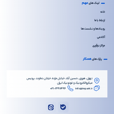
مهم
لینک های
خانه
ارتباط با ما
رویدادها و نشست ها
آکادمی
مراکز نوآوری
همکار
پارک های
تهران، هروی_حسین آباد، خیابان مژده، خیابان دماوند، پردیس
میکروالکترونیک و فوتونیک ایران
۰۲۱-۲۲۹۷۴۶۱۶
info@impark.ir